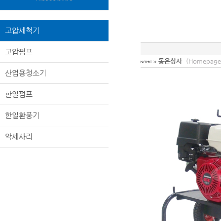
고압세척기
고압펌프
동은상사
(Homepage
산업용청소기
한일펌프
한일환풍기
악세사리