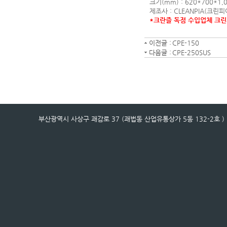
크기(mm) : 620*700*1,
제조사 : CLEANPIA(크린피
*크란즐 독점 수입업체 크
이전글 :
CPE-150
다음글 :
CPE-250SUS
부산광역시 사상구 괘감로 37 (괘법동 산업유통상가 5동 132-2호 ) / 전화번호