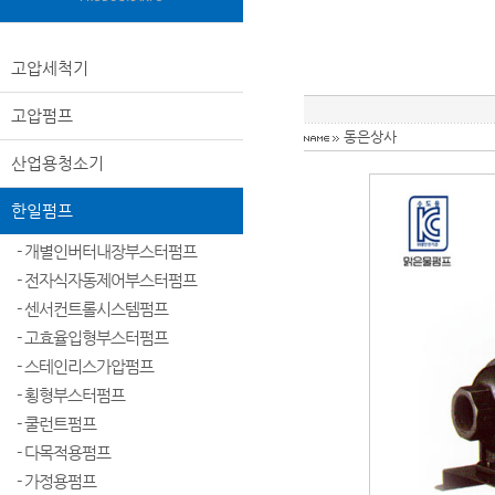
고압세척기
고압펌프
동은상사
산업용청소기
한일펌프
- 개별인버터내장부스터펌프
- 전자식자동제어부스터펌프
- 센서컨트롤시스템펌프
- 고효율입형부스터펌프
- 스테인리스가압펌프
- 횡형부스터펌프
- 쿨런트펌프
- 다목적용펌프
- 가정용펌프