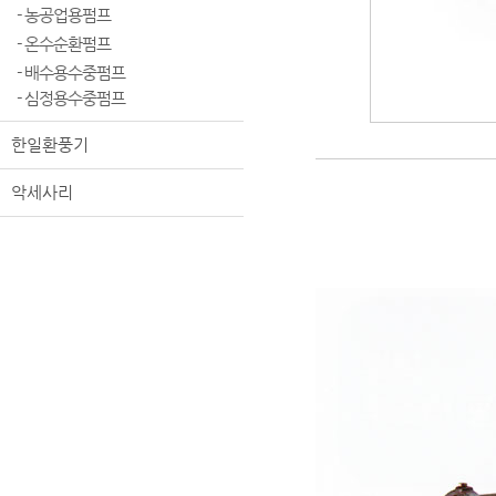
- 농공업용펌프
- 온수순환펌프
- 배수용수중펌프
- 심정용수중펌프
한일환풍기
악세사리