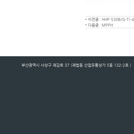
이전글 :
HHP-530B/G-T(-4
다음글 :
MPPH
부산광역시 사상구 괘감로 37 (괘법동 산업유통상가 5동 132-2호 ) / 전화번호 