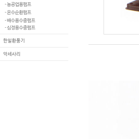
- 농공업용펌프
- 온수순환펌프
- 배수용수중펌프
- 심정용수중펌프
한일환풍기
악세사리