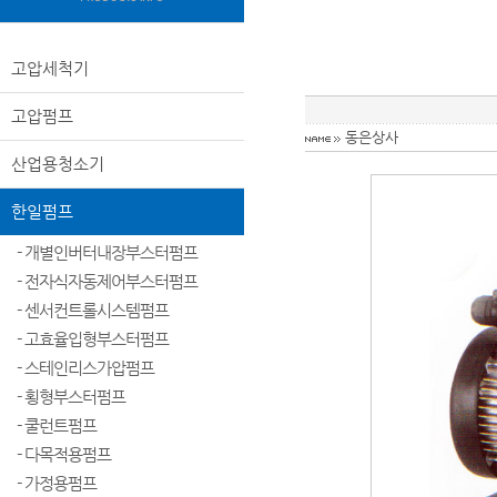
고압세척기
고압펌프
동은상사
산업용청소기
한일펌프
- 개별인버터내장부스터펌프
- 전자식자동제어부스터펌프
- 센서컨트롤시스템펌프
- 고효율입형부스터펌프
- 스테인리스가압펌프
- 횡형부스터펌프
- 쿨런트펌프
- 다목적용펌프
- 가정용펌프