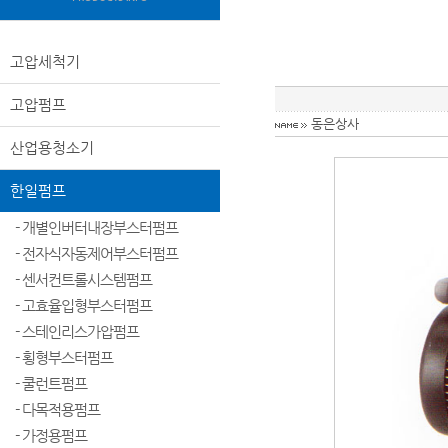
고압세척기
고압펌프
동은상사
산업용청소기
한일펌프
- 개별인버터내장부스터펌프
- 전자식자동제어부스터펌프
- 센서컨트롤시스템펌프
- 고효율입형부스터펌프
- 스테인리스가압펌프
- 횡형부스터펌프
- 쿨런트펌프
- 다목적용펌프
- 가정용펌프