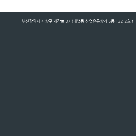
부산광역시 사상구 괘감로 37 (괘법동 산업유통상가 5동 132-2호 ) / 전화번호 